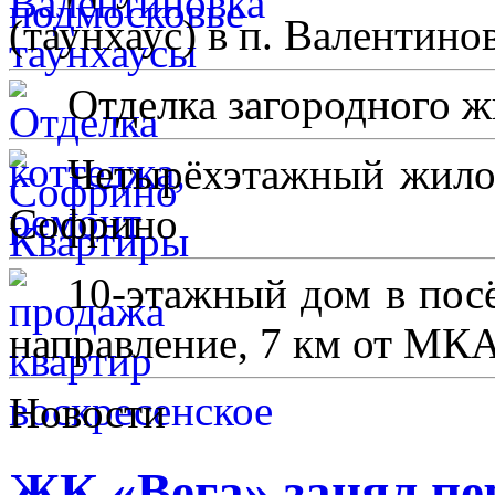
(таунхаус) в п. Валентино
Отделка загородного ж
Четырёхэтажный жило
Софрино
10-этажный дом в пос
направление, 7 км от МК
Новости
ЖК «Вега» занял пер